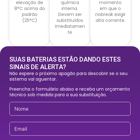
elevação de
química
momento
8°C acima do
interna.
em que o
padrão
Devem ser
nobreak exigir
(25°C)
substituídos
alta corrente.
imediatamen
te
SUAS BATERIAS ESTÃO DANDO ESTES
SINAIS DE ALERTA?
Não espere o próximo apagão para descobrir se o seu
sistema vai aguentar.
Preencha o formulário abaixo e receba um orçamento
técnico sob medida para a sua substituição.