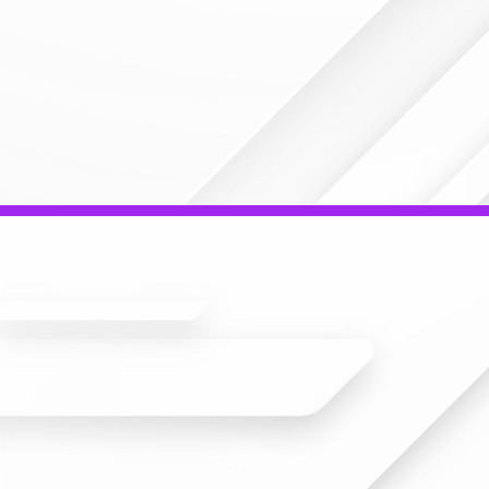
Gerenciamento
Inteligente
de
Baterias
Mais do que apenas substituir componentes,
oferecemos engenharia e conformidade em cada
etapa do ciclo de vida das suas baterias para
nobreaks. Garanta a autonomia real do seu nobreak
com quem segue os mais rígidos padrões de
segurança