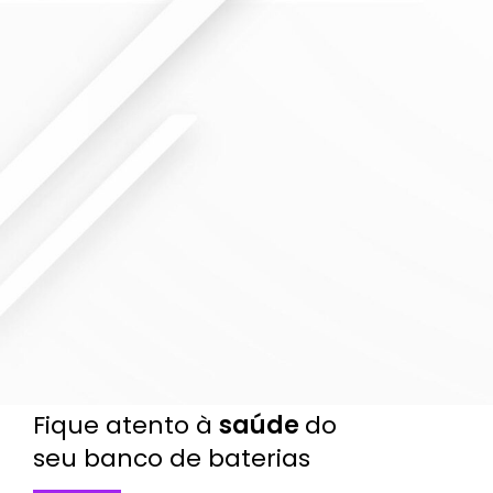
ca
vend
são
residê
para
emos
novos
ncias
atend
,
,
em
er
ajuda
origin
todo
empr
mos
ais e
o
esas
você
com
territ
em
a
supor
ório
todo
dime
te
brasil
o
nsion
direto
eiro.
territ
ar a
da
ório
carga
Schn
nacio
exata
eider
nal.
para
Electri
o seu
c.
projet
o.
Fique atento à
saúde
do
seu banco de baterias